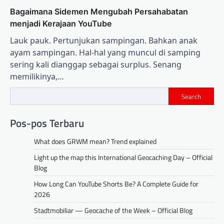
Bagaimana Sidemen Mengubah Persahabatan
menjadi Kerajaan YouTube
Lauk pauk. Pertunjukan sampingan. Bahkan anak
ayam sampingan. Hal-hal yang muncul di samping
sering kali dianggap sebagai surplus. Senang
memilikinya,…
Search
Pos-pos Terbaru
What does GRWM mean? Trend explained
Light up the map this International Geocaching Day – Official
Blog
How Long Can YouTube Shorts Be? A Complete Guide for
2026
Stadtmobiliar — Geocache of the Week – Official Blog