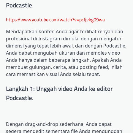
Podcastle
https://www.youtube.com/watch?v=pcfjvkg09wa
Mendapatkan konten Anda agar terlihat renyah dan
profesional di Instagram dimulai dengan mengatur
dimensi yang tepat lebih awal, dan dengan Podcastle,
Anda dapat mengubah ukuran dan memoles video
Anda hanya dalam beberapa langkah. Apakah Anda
membuat gulungan, cerita, atau posting feed, inilah
cara memastikan visual Anda selalu tepat.
Langkah 1: Unggah video Anda ke editor
Podcastle.
Dengan drag-and-drop sederhana, Anda dapat
segera mengedit sementara file Anda mengunggah