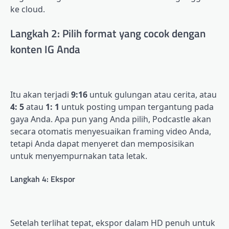
ke cloud.
Langkah 2: Pilih format yang cocok dengan
konten IG Anda
Itu akan terjadi
9:16
untuk gulungan atau cerita, atau
4: 5
atau
1: 1
untuk posting umpan tergantung pada
gaya Anda. Apa pun yang Anda pilih, Podcastle akan
secara otomatis menyesuaikan framing video Anda,
tetapi Anda dapat menyeret dan memposisikan
untuk menyempurnakan tata letak.
Langkah 4: Ekspor
Setelah terlihat tepat, ekspor dalam HD penuh untuk