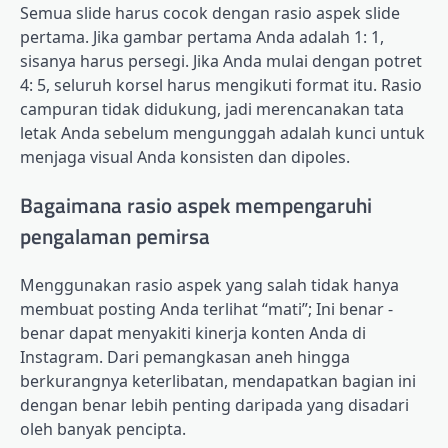
Semua slide harus cocok dengan rasio aspek slide
pertama. Jika gambar pertama Anda adalah 1: 1,
sisanya harus persegi. Jika Anda mulai dengan potret
4: 5, seluruh korsel harus mengikuti format itu. Rasio
campuran tidak didukung, jadi merencanakan tata
letak Anda sebelum mengunggah adalah kunci untuk
menjaga visual Anda konsisten dan dipoles.
Bagaimana rasio aspek mempengaruhi
pengalaman pemirsa
Menggunakan rasio aspek yang salah tidak hanya
membuat posting Anda terlihat “mati”; Ini benar -
benar dapat menyakiti kinerja konten Anda di
Instagram. Dari pemangkasan aneh hingga
berkurangnya keterlibatan, mendapatkan bagian ini
dengan benar lebih penting daripada yang disadari
oleh banyak pencipta.