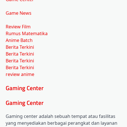
Game News
Review Film
Rumus Matematika
Anime Batch
Berita Terkini
Berita Terkini
Berita Terkini
Berita Terkini
review anime
Gaming Center
Gaming Center
Gaming center adalah sebuah tempat atau fasilitas
yang menyediakan berbagai perangkat dan layanan