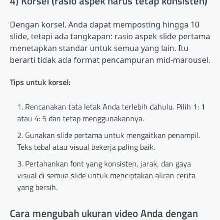
4) Korsel (rasio aspek harus tetap konsisten)
Dengan korsel, Anda dapat memposting hingga 10
slide, tetapi ada tangkapan: rasio aspek slide pertama
menetapkan standar untuk semua yang lain. Itu
berarti tidak ada format pencampuran mid-marousel.
Tips untuk korsel:
Rencanakan tata letak Anda terlebih dahulu. Pilih 1: 1
atau 4: 5 dan tetap menggunakannya.
Gunakan slide pertama untuk mengaitkan penampil.
Teks tebal atau visual bekerja paling baik.
Pertahankan font yang konsisten, jarak, dan gaya
visual di semua slide untuk menciptakan aliran cerita
yang bersih.
Cara mengubah ukuran video Anda dengan