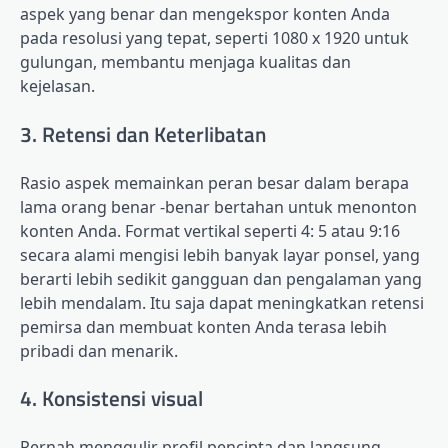
aspek yang benar dan mengekspor konten Anda
pada resolusi yang tepat, seperti 1080 x 1920 untuk
gulungan, membantu menjaga kualitas dan
kejelasan.
3. Retensi dan Keterlibatan
Rasio aspek memainkan peran besar dalam berapa
lama orang benar -benar bertahan untuk menonton
konten Anda. Format vertikal seperti 4: 5 atau 9:16
secara alami mengisi lebih banyak layar ponsel, yang
berarti lebih sedikit gangguan dan pengalaman yang
lebih mendalam. Itu saja dapat meningkatkan retensi
pemirsa dan membuat konten Anda terasa lebih
pribadi dan menarik.
4. Konsistensi visual
Pernah menggulir profil pencipta dan langsung