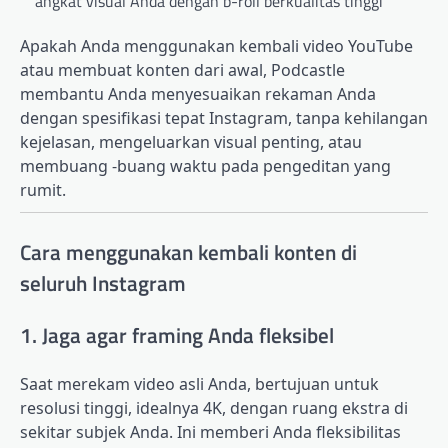
angkat visual Anda dengan b-roll berkualitas tinggi
Apakah Anda menggunakan kembali video YouTube
atau membuat konten dari awal, Podcastle
membantu Anda menyesuaikan rekaman Anda
dengan spesifikasi tepat Instagram, tanpa kehilangan
kejelasan, mengeluarkan visual penting, atau
membuang -buang waktu pada pengeditan yang
rumit.
Cara menggunakan kembali konten di
seluruh Instagram
1. Jaga agar framing Anda fleksibel
Saat merekam video asli Anda, bertujuan untuk
resolusi tinggi, idealnya 4K, dengan ruang ekstra di
sekitar subjek Anda. Ini memberi Anda fleksibilitas