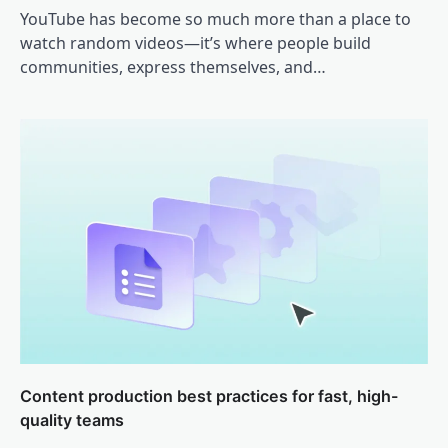
YouTube has become so much more than a place to
watch random videos—it’s where people build
communities, express themselves, and…
Content production best practices for fast, high-
quality teams