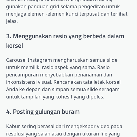
gunakan panduan grid selama pengeditan untuk
menjaga elemen -elemen kunci terpusat dan terlihat
jelas.
3. Menggunakan rasio yang berbeda dalam
korsel
Carousel Instagram mengharuskan semua slide
untuk memiliki rasio aspek yang sama. Rasio
pencampuran menyebabkan penanaman dan
inkonsistensi visual. Rencanakan tata letak korsel
Anda ke depan dan simpan semua slide seragam
untuk tampilan yang kohesif yang dipoles.
4. Posting gulungan buram
Kabur sering berasal dari mengekspor video pada
resolusi yang salah atau dengan ukuran file yang