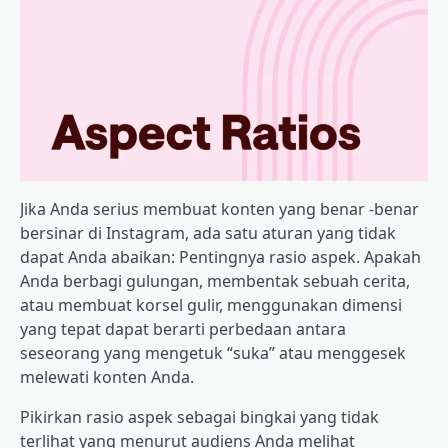
Jika Anda serius membuat konten yang benar -benar
bersinar di Instagram, ada satu aturan yang tidak
dapat Anda abaikan: Pentingnya rasio aspek. Apakah
Anda berbagi gulungan, membentak sebuah cerita,
atau membuat korsel gulir, menggunakan dimensi
yang tepat dapat berarti perbedaan antara
seseorang yang mengetuk “suka” atau menggesek
melewati konten Anda.
Pikirkan rasio aspek sebagai bingkai yang tidak
terlihat yang menurut audiens Anda melihat