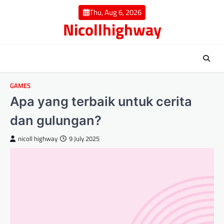
Skip
Thu, Aug 6, 2026
to
Nicollhighway
content
GAMES
Apa yang terbaik untuk cerita
dan gulungan?
nicoll highway
9 July 2025