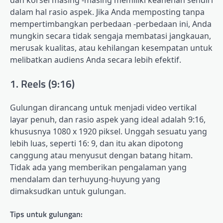
dalam hal rasio aspek. Jika Anda memposting tanpa
mempertimbangkan perbedaan -perbedaan ini, Anda
mungkin secara tidak sengaja membatasi jangkauan,
merusak kualitas, atau kehilangan kesempatan untuk
melibatkan audiens Anda secara lebih efektif.
1. Reels (9:16)
Gulungan dirancang untuk menjadi video vertikal
layar penuh, dan rasio aspek yang ideal adalah 9:16,
khususnya 1080 x 1920 piksel. Unggah sesuatu yang
lebih luas, seperti 16: 9, dan itu akan dipotong
canggung atau menyusut dengan batang hitam.
Tidak ada yang memberikan pengalaman yang
mendalam dan terhuyung-huyung yang
dimaksudkan untuk gulungan.
Tips untuk gulungan: