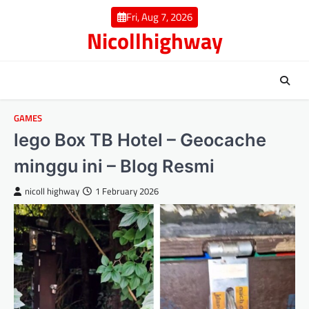
Skip
Fri, Aug 7, 2026
to
Nicollhighway
content
GAMES
lego Box TB Hotel – Geocache
minggu ini – Blog Resmi
nicoll highway
1 February 2026