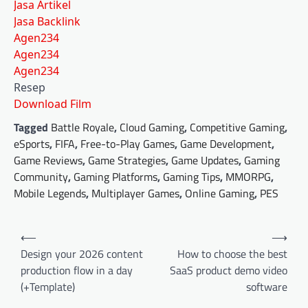
Jasa Artikel
Jasa Backlink
Agen234
Agen234
Agen234
Resep
Download Film
Tagged
Battle Royale
,
Cloud Gaming
,
Competitive Gaming
,
eSports
,
FIFA
,
Free-to-Play Games
,
Game Development
,
Game Reviews
,
Game Strategies
,
Game Updates
,
Gaming
Community
,
Gaming Platforms
,
Gaming Tips
,
MMORPG
,
Mobile Legends
,
Multiplayer Games
,
Online Gaming
,
PES
Post
⟵
⟶
navigation
Design your 2026 content
How to choose the best
production flow in a day
SaaS product demo video
(+Template)
software