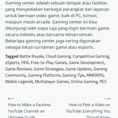
Gaming center adalah sebuah tempat atau fasilitas
yang menyediakan berbagai perangkat dan layanan
untuk bermain video game, baik di PC, konsol,
maupun mesin arcade. Gaming center ini bisa
dikunjungi oleh siapa saja yang ingin bermain game
secara individu atau bersama teman-teman.
Beberapa gaming center juga sering digunakan
sebagai lokasi turnamen game atau esports.
Tagged
Battle Royale
,
Cloud Gaming
,
Competitive Gaming
,
eSports
,
FIFA
,
Free-to-Play Games
,
Game Development
,
Game Reviews
,
Game Strategies
,
Game Updates
,
Gaming
Community
,
Gaming Platforms
,
Gaming Tips
,
MMORPG
,
Mobile Legends
,
Multiplayer Games
,
Online Gaming
,
PES
Post
⟵
⟶
navigation
How to Make a Faceless
How to Post a Video on
YouTube Channel: an
YouTube: Everything You
Ultimate Guide
Should Know