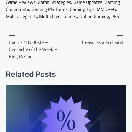
Game Reviews
,
Game Strategies
,
Game Updates
,
Gaming
Community
,
Gaming Platforms
,
Gaming Tips
,
MMORPG
,
Mobile Legends
,
Multiplayer Games
,
Online Gaming
,
PES
Post
⟵
⟶
navigation
Bydir’s 10.000ste –
Treasures ada di sini!
Geocache of the Week –
Blog Resmi
Related Posts