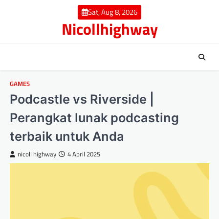
Skip
Sat, Aug 8, 2026
to
Nicollhighway
content
GAMES
Podcastle vs Riverside |
Perangkat lunak podcasting
terbaik untuk Anda
nicoll highway
4 April 2025