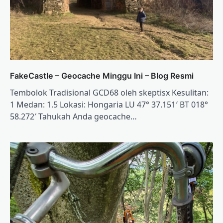
FakeCastle – Geocache Minggu Ini – Blog Resmi
Tembolok Tradisional GCD68 oleh skeptisx Kesulitan:
1 Medan: 1.5 Lokasi: Hongaria LU 47° 37.151′ BT 018°
58.272′ Tahukah Anda geocache…