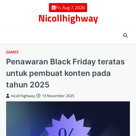
Skip
Fri, Aug 7, 2026
to
Nicollhighway
content
GAMES
Penawaran Black Friday teratas
untuk pembuat konten pada
tahun 2025
nicoll highway
13 November 2025