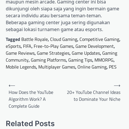
maupun mesin arcade. Gaming center ini bisa
dikunjungi oleh siapa saja yang ingin bermain game
secara individu atau bersama teman-teman.
Beberapa gaming center juga sering digunakan
sebagai lokasi turnamen game atau esports.
Tagged
Battle Royale
,
Cloud Gaming
,
Competitive Gaming
,
eSports
,
FIFA
,
Free-to-Play Games
,
Game Development
,
Game Reviews
,
Game Strategies
,
Game Updates
,
Gaming
Community
,
Gaming Platforms
,
Gaming Tips
,
MMORPG
,
Mobile Legends
,
Multiplayer Games
,
Online Gaming
,
PES
Post
⟵
⟶
navigation
How Does the YouTube
20+ YouTube Channel Ideas
Algorithm Work? A
to Dominate Your Niche
Complete Guide
Related Posts