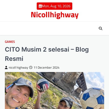
Skip
Mon, Aug 10, 2026
to
Nicollhighway
content
GAMES
CITO Musim 2 selesai – Blog
Resmi
nicoll highway
11 December 2024