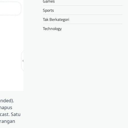
Games
Sports
Tak Berkategori
Technology
ended).
hapus
ast. Satu
urangan