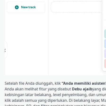
Setelah file Anda diunggah, klik
“Anda memiliki asisten
Anda akan melihat fitur yang disebut
Debu ajaib
yang d
kebisingan latar belakang, level penyeimbang, dan umu
klik adalah semua yang diperlukan. Di belakang layar
kebisingan, EQ, dan filter peningkatan yang biasanya di