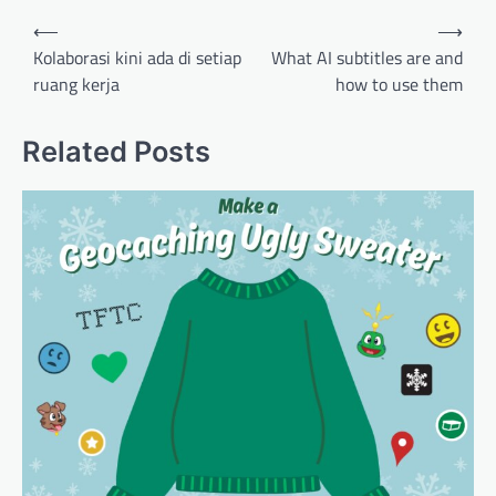
Post
⟵
⟶
navigation
Kolaborasi kini ada di setiap
What AI subtitles are and
ruang kerja
how to use them
Related Posts