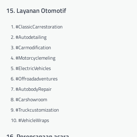
15. Layanan Otomotif
#ClassicCarrestoration
#Autodetailing
#Carmodification
#Motorcyclemeling
#ElectricVehicles
#Offroadadventures
#AutobodyRepair
#Carshowroom
#Truckcustomization
#VehicleWraps
16. Perencanaan acara