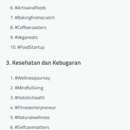
#Artisanalfoods
#Bakingfromscratch
#Coffeeroasters
#Veganeats
#FoodStartup
3. Kesehatan dan Kebugaran
#Wellnessjourney
#Mindfulliving
#Holistichealth
#Fitnesenterpreneur
#Naturalwellness
#Selfcarematters