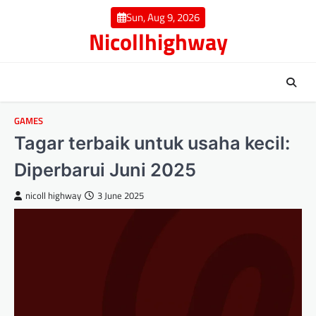
Skip
Sun, Aug 9, 2026
to
Nicollhighway
content
GAMES
Tagar terbaik untuk usaha kecil:
Diperbarui Juni 2025
nicoll highway
3 June 2025