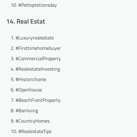
#Pettoptetionsday
14. Real Estat
#Luxuryrealestate
#Firsttimehomebuyer
#CommercialProperty
#RealestateInvesting
#Historichome
#Openhouse
#BeachFrontProperty
#Banliving
#CountryHomes
#RealestateTips