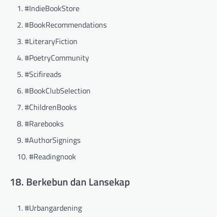
#IndieBookStore
#BookRecommendations
#LiteraryFiction
#PoetryCommunity
#Scifireads
#BookClubSelection
#ChildrenBooks
#Rarebooks
#AuthorSignings
#Readingnook
18. Berkebun dan Lansekap
#Urbangardening