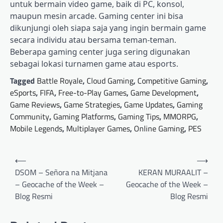
untuk bermain video game, baik di PC, konsol,
maupun mesin arcade. Gaming center ini bisa
dikunjungi oleh siapa saja yang ingin bermain game
secara individu atau bersama teman-teman.
Beberapa gaming center juga sering digunakan
sebagai lokasi turnamen game atau esports.
Tagged
Battle Royale
,
Cloud Gaming
,
Competitive Gaming
,
eSports
,
FIFA
,
Free-to-Play Games
,
Game Development
,
Game Reviews
,
Game Strategies
,
Game Updates
,
Gaming
Community
,
Gaming Platforms
,
Gaming Tips
,
MMORPG
,
Mobile Legends
,
Multiplayer Games
,
Online Gaming
,
PES
Post
⟵
⟶
navigation
DSOM – Señora na Mitjana
KERAN MURAALIT –
– Geocache of the Week –
Geocache of the Week –
Blog Resmi
Blog Resmi