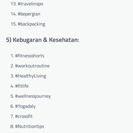
#travelinspo
#bepergian
#backpacking
5) Kebugaran & Kesehatan:
#fitnessshorts
#workoutroutine
#HealthyLiving
#fitlife
#wellnessjourney
#Yogadaly
#crossfit
#Nutritiontips