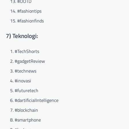
#OOTD
#fashiontips
#fashionfinds
7) Teknologi:
#TechShorts
#gadgetReview
#technews
#inovasi
#futuretech
#dartificialIntelligence
#blockchain
#smartphone