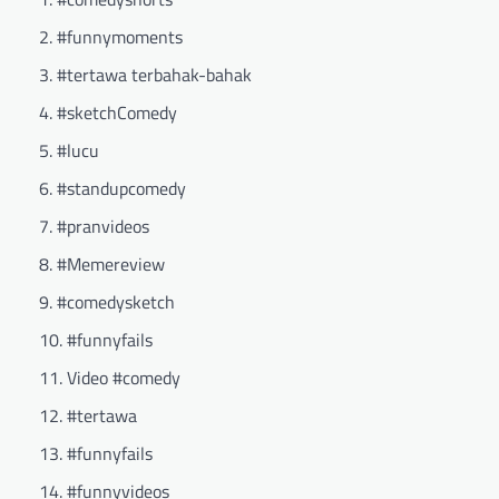
#funnymoments
#tertawa terbahak-bahak
#sketchComedy
#lucu
#standupcomedy
#pranvideos
#Memereview
#comedysketch
#funnyfails
Video #comedy
#tertawa
#funnyfails
#funnyvideos