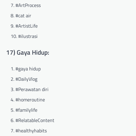
#ArtProcess
#cat air
#ArtistLife
#ilustrasi
17) Gaya Hidup:
#gaya hidup
#DailyVlog
#Perawatan diri
#homeroutine
#familylife
#RelatableContent
#healthyhabits