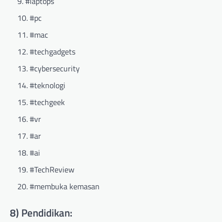
#laptops
#pc
#mac
#techgadgets
#cybersecurity
#teknologi
#techgeek
#vr
#ar
#ai
#TechReview
#membuka kemasan
8) Pendidikan: