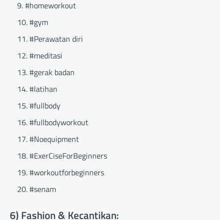
#homeworkout
#gym
#Perawatan diri
#meditasi
#gerak badan
#latihan
#fullbody
#fullbodyworkout
#Noequipment
#ExerCiseForBeginners
#workoutforbeginners
#senam
6) Fashion & Kecantikan: