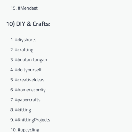
#Mendest
10) DIY & Crafts:
#diyshorts
#crafting
#buatan tangan
#doityourself
#creativeIdeas
#homedecordiy
#papercrafts
#kitting
#KnittingProjects
#upcycling