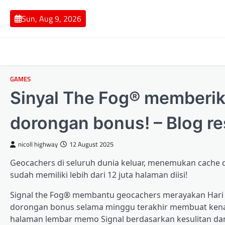
Skip
to
Sun, Aug 9, 2026
content
GAMES
Sinyal The Fog® memberi
dorongan bonus! – Blog r
nicoll highway
12 August 2025
Geocachers di seluruh dunia keluar, menemukan cache
sudah memiliki lebih dari 12 juta halaman diisi!
Signal the Fog® membantu geocachers merayakan Hari 
dorongan bonus selama minggu terakhir membuat kenan
halaman lembar memo Signal berdasarkan kesulitan dan