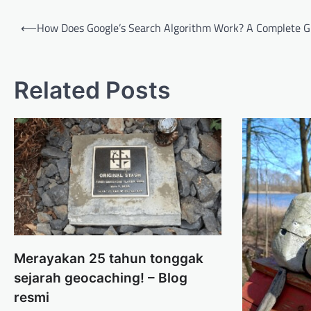
Post
⟵
How Does Google’s Search Algorithm Work? A Complete G
navigation
Related Posts
Merayakan 25 tahun tonggak
sejarah geocaching! – Blog
resmi