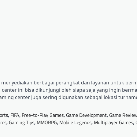
ng menyediakan berbagai perangkat dan layanan untuk berm
center ini bisa dikunjungi oleh siapa saja yang ingin berm
aming center juga sering digunakan sebagai lokasi turna
orts
,
FIFA
,
Free-to-Play Games
,
Game Development
,
Game Revie
rms
,
Gaming Tips
,
MMORPG
,
Mobile Legends
,
Multiplayer Games
,