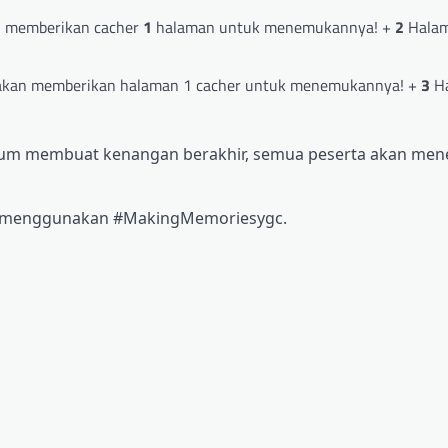
n memberikan cacher
1
halaman untuk menemukannya! +
2
Halam
 akan memberikan halaman 1 cacher untuk menemukannya! +
3
H
belum membuat kenangan berakhir, semua peserta akan men
ial menggunakan #MakingMemoriesygc.