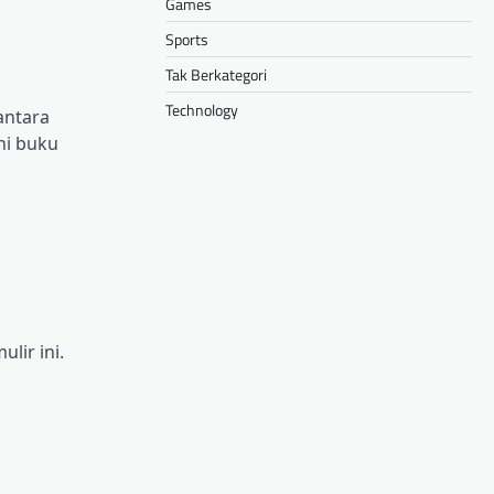
Games
Sports
Tak Berkategori
Technology
antara
ni buku
lir ini.