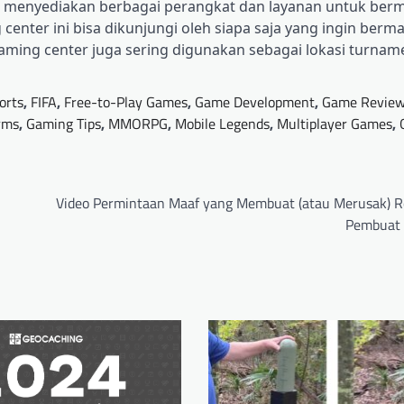
ng menyediakan berbagai perangkat dan layanan untuk berm
center ini bisa dikunjungi oleh siapa saja yang ingin berm
aming center juga sering digunakan sebagai lokasi turna
orts
,
FIFA
,
Free-to-Play Games
,
Game Development
,
Game Revie
rms
,
Gaming Tips
,
MMORPG
,
Mobile Legends
,
Multiplayer Games
,
Video Permintaan Maaf yang Membuat (atau Merusak) R
Pembuat