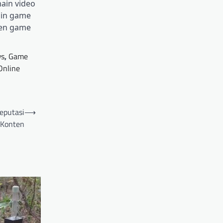
ain video
ain game
men game
ws
,
Game
Online
eputasi
⟶
 Konten