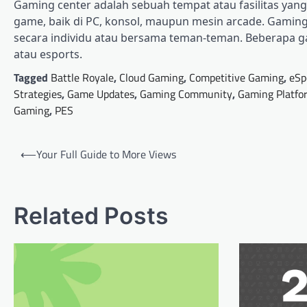
Gaming center adalah sebuah tempat atau fasilitas ya
game, baik di PC, konsol, maupun mesin arcade. Gaming 
secara individu atau bersama teman-teman. Beberapa g
atau esports.
Tagged
Battle Royale
,
Cloud Gaming
,
Competitive Gaming
,
eSp
Strategies
,
Game Updates
,
Gaming Community
,
Gaming Platfo
Gaming
,
PES
Post
⟵
Your Full Guide to More Views
navigation
Related Posts