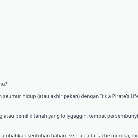
mu?
seumur hidup (atau akhir pekan) dengan It’s a Pirate’s Life
atau pemilik tanah yang lollygaggin, tempat persembunyia
 menambahkan sentuhan bahari ekstra pada cache mereka, 