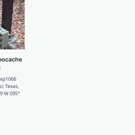
Geocache
i
pip1066
i: Texas,
69 W 095°