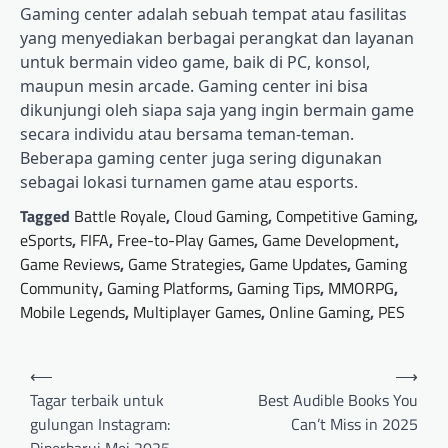
Gaming center adalah sebuah tempat atau fasilitas
yang menyediakan berbagai perangkat dan layanan
untuk bermain video game, baik di PC, konsol,
maupun mesin arcade. Gaming center ini bisa
dikunjungi oleh siapa saja yang ingin bermain game
secara individu atau bersama teman-teman.
Beberapa gaming center juga sering digunakan
sebagai lokasi turnamen game atau esports.
Tagged
Battle Royale
,
Cloud Gaming
,
Competitive Gaming
,
eSports
,
FIFA
,
Free-to-Play Games
,
Game Development
,
Game Reviews
,
Game Strategies
,
Game Updates
,
Gaming
Community
,
Gaming Platforms
,
Gaming Tips
,
MMORPG
,
Mobile Legends
,
Multiplayer Games
,
Online Gaming
,
PES
Post
⟵
⟶
navigation
Tagar terbaik untuk
Best Audible Books You
gulungan Instagram:
Can’t Miss in 2025
Diperbarui Mei 2025