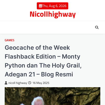
Skip
Thu, Aug 6, 2026
to
Nicollhighway
content
GAMES
Geocache of the Week
Flashback Edition – Monty
Python dan The Holy Grail,
Adegan 21 – Blog Resmi
nicoll highway
16 May 2025