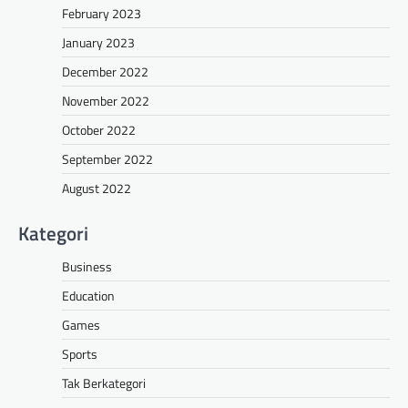
February 2023
January 2023
December 2022
November 2022
October 2022
September 2022
August 2022
Kategori
Business
Education
Games
Sports
Tak Berkategori