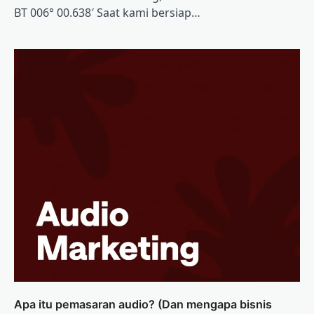
BT 006° 00.638′ Saat kami bersiap…
Apa itu pemasaran audio? (Dan mengapa bisnis