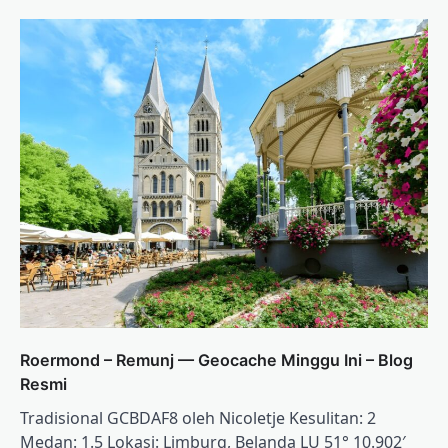
Roermond – Remunj — Geocache Minggu Ini – Blog
Resmi
Tradisional GCBDAF8 oleh Nicoletje Kesulitan: 2
Medan: 1.5 Lokasi: Limburg, Belanda LU 51° 10.902′