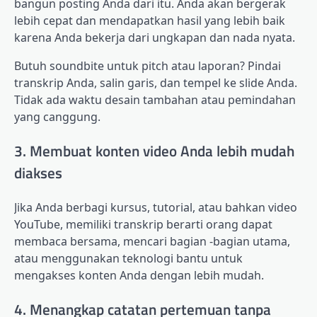
bangun posting Anda dari itu. Anda akan bergerak
lebih cepat dan mendapatkan hasil yang lebih baik
karena Anda bekerja dari ungkapan dan nada nyata.
Butuh soundbite untuk pitch atau laporan? Pindai
transkrip Anda, salin garis, dan tempel ke slide Anda.
Tidak ada waktu desain tambahan atau pemindahan
yang canggung.
3. Membuat konten video Anda lebih mudah
diakses
Jika Anda berbagi kursus, tutorial, atau bahkan video
YouTube, memiliki transkrip berarti orang dapat
membaca bersama, mencari bagian -bagian utama,
atau menggunakan teknologi bantu untuk
mengakses konten Anda dengan lebih mudah.
4. Menangkap catatan pertemuan tanpa