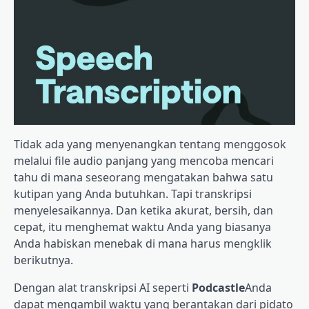
Tidak ada yang menyenangkan tentang menggosok
melalui file audio panjang yang mencoba mencari
tahu di mana seseorang mengatakan bahwa satu
kutipan yang Anda butuhkan. Tapi transkripsi
menyelesaikannya. Dan ketika akurat, bersih, dan
cepat, itu menghemat waktu Anda yang biasanya
Anda habiskan menebak di mana harus mengklik
berikutnya.
Dengan alat transkripsi AI seperti
Podcastle
Anda
dapat mengambil waktu yang berantakan dari pidato