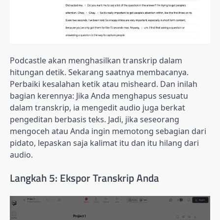
Podcastle akan menghasilkan transkrip dalam
hitungan detik. Sekarang saatnya membacanya.
Perbaiki kesalahan ketik atau misheard. Dan inilah
bagian kerennya: Jika Anda menghapus sesuatu
dalam transkrip, ia mengedit audio juga berkat
pengeditan berbasis teks. Jadi, jika seseorang
mengoceh atau Anda ingin memotong sebagian dari
pidato, lepaskan saja kalimat itu dan itu hilang dari
audio.
Langkah 5: Ekspor Transkrip Anda