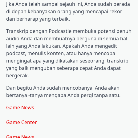
Jika Anda telah sampai sejauh ini, Anda sudah berada
di depan kebanyakan orang yang mencapai rekor
dan berharap yang terbaik.
Transkrip dengan Podcastle membuka potensi penuh
audio Anda dan membuatnya berguna di semua hal
lain yang Anda lakukan. Apakah Anda mengedit
podcast, menulis konten, atau hanya mencoba
mengingat apa yang dikatakan seseorang, transkrip
yang baik mengubah seberapa cepat Anda dapat
bergerak.
Dan begitu Anda sudah mencobanya, Anda akan
bertanya -tanya mengapa Anda pergi tanpa satu.
Game News
Game Center
Game News