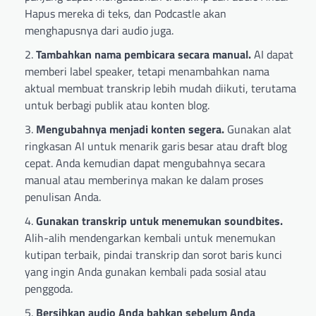
Hapus mereka di teks, dan Podcastle akan
menghapusnya dari audio juga.
Tambahkan nama pembicara secara manual.
AI dapat
memberi label speaker, tetapi menambahkan nama
aktual membuat transkrip lebih mudah diikuti, terutama
untuk berbagi publik atau konten blog.
Mengubahnya menjadi konten segera.
Gunakan alat
ringkasan AI untuk menarik garis besar atau draft blog
cepat. Anda kemudian dapat mengubahnya secara
manual atau memberinya makan ke dalam proses
penulisan Anda.
Gunakan transkrip untuk menemukan soundbites.
Alih-alih mendengarkan kembali untuk menemukan
kutipan terbaik, pindai transkrip dan sorot baris kunci
yang ingin Anda gunakan kembali pada sosial atau
penggoda.
Bersihkan audio Anda bahkan sebelum Anda