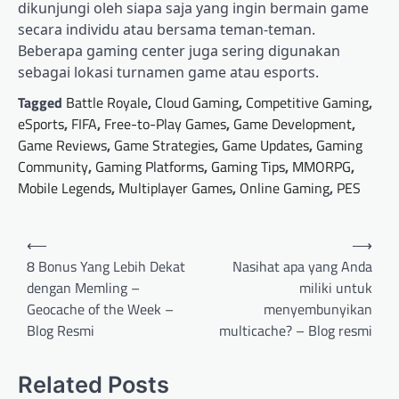
dikunjungi oleh siapa saja yang ingin bermain game
secara individu atau bersama teman-teman.
Beberapa gaming center juga sering digunakan
sebagai lokasi turnamen game atau esports.
Tagged
Battle Royale
,
Cloud Gaming
,
Competitive Gaming
,
eSports
,
FIFA
,
Free-to-Play Games
,
Game Development
,
Game Reviews
,
Game Strategies
,
Game Updates
,
Gaming
Community
,
Gaming Platforms
,
Gaming Tips
,
MMORPG
,
Mobile Legends
,
Multiplayer Games
,
Online Gaming
,
PES
Post
⟵
⟶
navigation
8 Bonus Yang Lebih Dekat
Nasihat apa yang Anda
dengan Memling –
miliki untuk
Geocache of the Week –
menyembunyikan
Blog Resmi
multicache? – Blog resmi
Related Posts