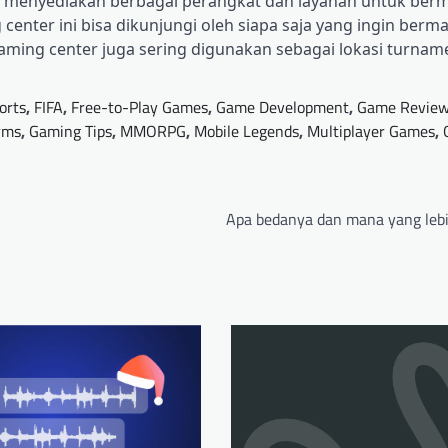
ng menyediakan berbagai perangkat dan layanan untuk berm
center ini bisa dikunjungi oleh siapa saja yang ingin berm
aming center juga sering digunakan sebagai lokasi turna
orts
,
FIFA
,
Free-to-Play Games
,
Game Development
,
Game Revie
rms
,
Gaming Tips
,
MMORPG
,
Mobile Legends
,
Multiplayer Games
,
Apa bedanya dan mana yang lebi