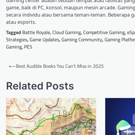
Gaming center adalah sebuah tempat atau fasilitas ya
game, baik di PC, konsol, maupun mesin arcade. Gaming 
secara individu atau bersama teman-teman. Beberapa g
atau esports.
Tagged
Battle Royale
,
Cloud Gaming
,
Competitive Gaming
,
eSp
Strategies
,
Game Updates
,
Gaming Community
,
Gaming Platfo
Gaming
,
PES
Post
⟵
Best Audible Books You Can’t Miss in 2025
navigation
Related Posts