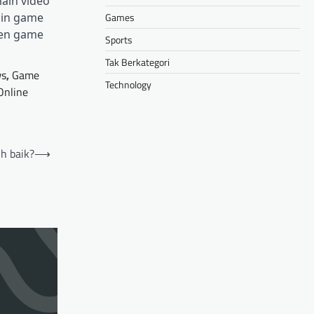
ain video
Games
ain game
men game
Sports
Tak Berkategori
ws
,
Game
Technology
Online
h baik?
⟶