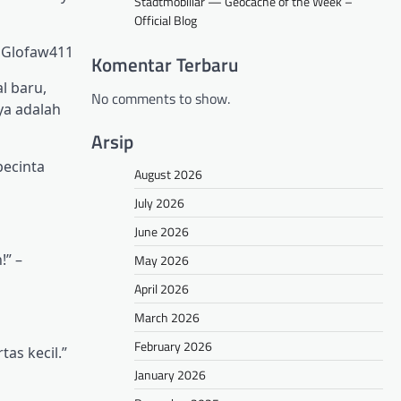
Stadtmobiliar — Geocache of the Week –
Official Blog
– Glofaw411
Komentar Terbaru
l baru,
No comments to show.
ya adalah
Arsip
pecinta
August 2026
July 2026
June 2026
!” –
May 2026
April 2026
March 2026
February 2026
as kecil.”
January 2026