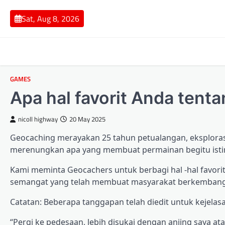
Skip
to
Sat, Aug 8, 2026
content
GAMES
Apa hal favorit Anda tent
nicoll highway
20 May 2025
Geocaching merayakan 25 tahun petualangan, eksplorasi
merenungkan apa yang membuat permainan begitu ist
Kami meminta Geocachers untuk berbagi hal -hal favo
semangat yang telah membuat masyarakat berkembang
Catatan: Beberapa tanggapan telah diedit untuk kejelas
“Pergi ke pedesaan, lebih disukai dengan anjing saya 