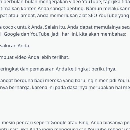
 berbulan-bulan mengerjakan video YouTube, tapi jika tid
optimalkan konten Anda sangat penting. Namun melakukann
epat atau lambat, Anda memerlukan alat SEO YouTube yang e
a cocok untuk Anda. Selain itu, Anda dapat memulainya seca
 Google dan YouTube. Jadi, hari ini, kita akan membahas:
 saluran Anda.
uat video Anda lebih terlihat.
 peringkat dan pemasaran Anda ke tingkat berikutnya.
n sangat berguna bagi mereka yang baru ingin menjadi YouTu
ya berharga, karena ini pada dasarnya merupakan hal m
 mesin pencari seperti Google atau Bing, Anda biasanya pe
ntu saja, jika Anda ingin menggunakan YouTube sebagai s