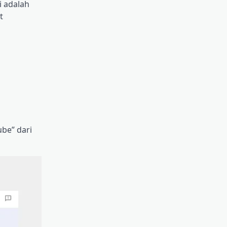
i adalah
t
be” dari