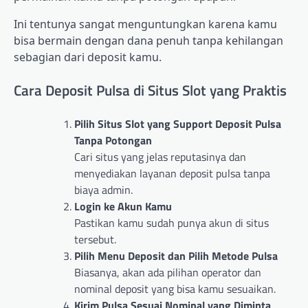
Ini tentunya sangat menguntungkan karena kamu
bisa bermain dengan dana penuh tanpa kehilangan
sebagian dari deposit kamu.
Cara Deposit Pulsa di Situs Slot yang Praktis
Pilih Situs Slot yang Support Deposit Pulsa
Tanpa Potongan
Cari situs yang jelas reputasinya dan
menyediakan layanan deposit pulsa tanpa
biaya admin.
Login ke Akun Kamu
Pastikan kamu sudah punya akun di situs
tersebut.
Pilih Menu Deposit dan Pilih Metode Pulsa
Biasanya, akan ada pilihan operator dan
nominal deposit yang bisa kamu sesuaikan.
Kirim Pulsa Sesuai Nominal yang Diminta