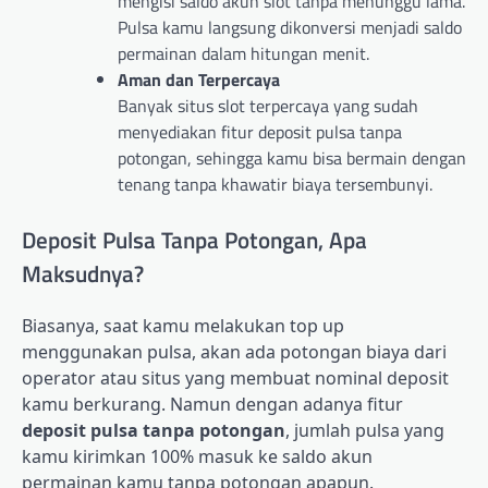
mengisi saldo akun slot tanpa menunggu lama.
Pulsa kamu langsung dikonversi menjadi saldo
permainan dalam hitungan menit.
Aman dan Terpercaya
Banyak situs slot terpercaya yang sudah
menyediakan fitur deposit pulsa tanpa
potongan, sehingga kamu bisa bermain dengan
tenang tanpa khawatir biaya tersembunyi.
Deposit Pulsa Tanpa Potongan, Apa
Maksudnya?
Biasanya, saat kamu melakukan top up
menggunakan pulsa, akan ada potongan biaya dari
operator atau situs yang membuat nominal deposit
kamu berkurang. Namun dengan adanya fitur
deposit pulsa tanpa potongan
, jumlah pulsa yang
kamu kirimkan 100% masuk ke saldo akun
permainan kamu tanpa potongan apapun.