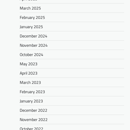
March 2025
February 2025
January 2025
December 2024
November 2024
October 2024
May 2023
April 2023
March 2023
February 2023
January 2023
December 2022
November 2022
October 2022